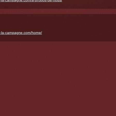
a-la-campagne.com/a-propos-de-nous/
a-la-campagne.com/home/