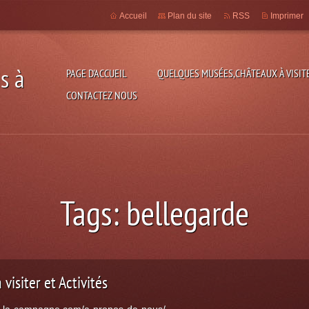
Accueil
Plan du site
RSS
Imprimer
s à
PAGE D'ACCUEIL
QUELQUES MUSÉES,CHÂTEAUX À VISITE
CONTACTEZ NOUS
Tags: bellegarde
isiter et Activités