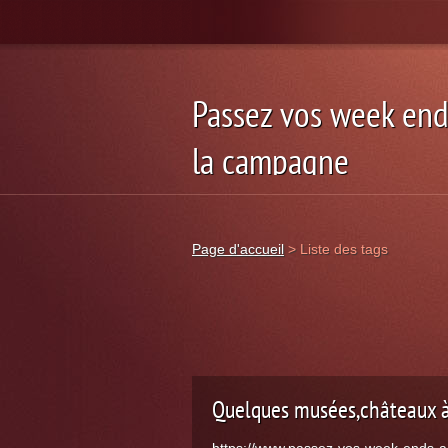
Passez vos week end
la campagne
week-end vacance saisonnier
Page d'accueil
>
Liste des tags
Quelques musées,châteaux à v