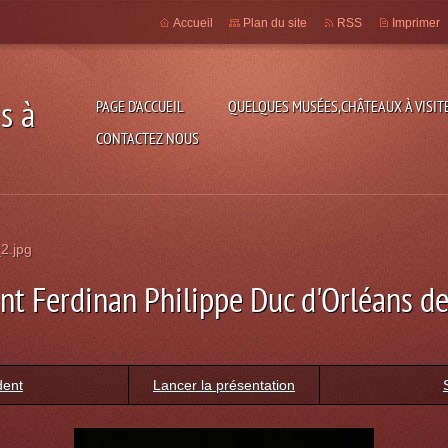
Accueil
Plan du site
RSS
Imprimer
s à
PAGE D'ACCUEIL
QUELQUES MUSÉES,CHÂTEAUX À VISITE
CONTACTEZ NOUS
2.jpg
t Ferdinan Philippe Duc d'Orléans de
dent
Lancer la présentation