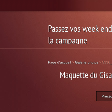
Passez vos week end
la campagne
week-end vacance saisonnier
Page d'accueil
>
Galerie photos
>
5336_
Maquette du Gisan
Précé